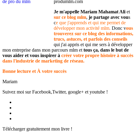
produmlm.com
Je m'appelle Mariam Mahamat Ali
et
sur ce blog mlm
,
je partage avec vou
s
c
e que j'apprends et qui me permet de
développer mon activité mlm.
Donc v
ous
trouverez sur ce blog des informations,
trucs, astuces, et parfois des conseils
qui j'ai appris et qui me sers à développer
mon entreprise dans mon parcours mlm et
tous ça, dans le but de
vous aider et vous inspirer à
créer votre propre histoire à succès
dans l'industrie de marketing de réseau.
Bonne lecture et À votre succès
Mariam
Suivez moi sur Facebook,Twitter, google+ et youtube !
Voir
le
Voir
profil
le
Voir
de
profil
le
Voir
Produmlm
de
profil
le
Télécharger gratuitement mon livre !
sur
porodumlm
de
profil
Facebook
sur
UC_2UgAmhWDuaRIDwEQiQ9iA
de