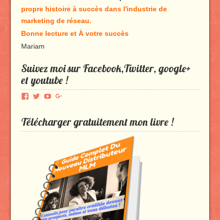
propre histoire à succès dans l'industrie de
marketing de réseau.
Bonne lecture et À votre succès
Mariam
Suivez moi sur Facebook,Twitter, google+
et youtube !
Voir
Voir
Voir
Voir
le
le
le
le
profil
profil
profil
profil
Télécharger gratuitement mon livre !
de
de
de
de
Produmlm
porodumlm
UC_2UgAmhWDuaRIDwEQiQ9iA
produmlm
sur
sur
sur
sur
Facebook
Twitter
YouTube
Google+