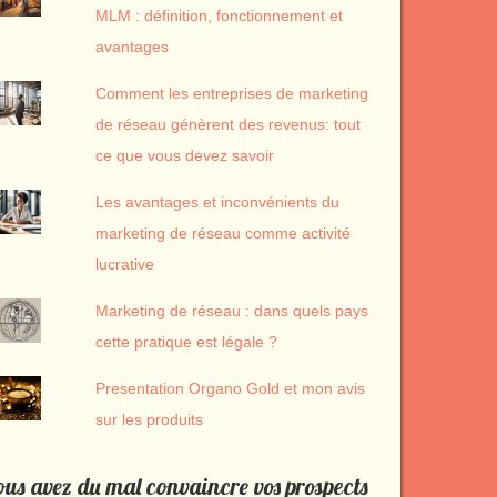
MLM : définition, fonctionnement et
avantages
Comment les entreprises de marketing
de réseau génèrent des revenus: tout
ce que vous devez savoir
Les avantages et inconvénients du
marketing de réseau comme activité
lucrative
Marketing de réseau : dans quels pays
cette pratique est légale ?
Presentation Organo Gold et mon avis
sur les produits
us avez du mal convaincre vos prospects