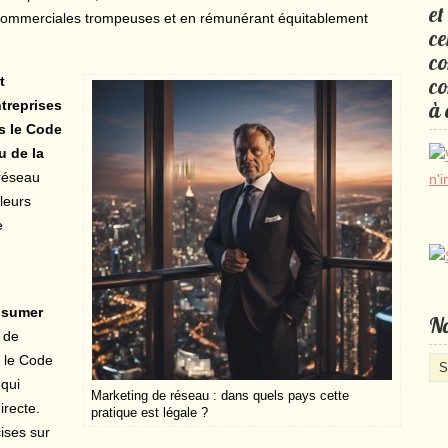
et
es commerciales trompeuses et en rémunérant équitablement
ce
co
t
co
treprises
à 
s le Code
u de la
réseau
leurs
e
nsumer
No
 de
 le Code
No
 qui
cat
Marketing de réseau : dans quels pays cette
irecte.
d’a
pratique est légale ?
ises sur