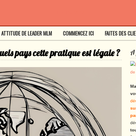
ATTITUDE DE LEADER MLM
COMMENCEZ ICI
FAITES DES CLI
els pays cette pratique est légale ?
A 
Ma
vo
dé
su
pa
dé
to