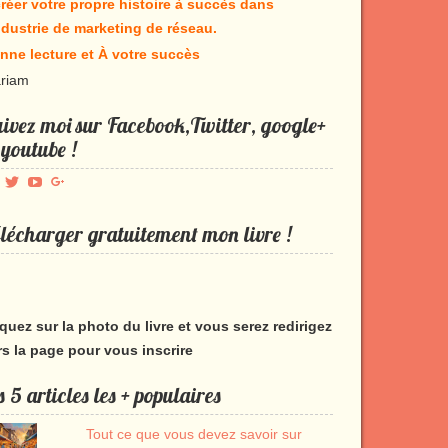
réer votre propre histoire à succès dans
industrie de marketing de réseau.
nne lecture et À votre succès
riam
ivez moi sur Facebook,Twitter, google+
 youtube !
Voir
Voir
Voir
Voir
le
le
le
le
profil
profil
profil
profil
lécharger gratuitement mon livre !
de
de
de
de
Produmlm
porodumlm
UC_2UgAmhWDuaRIDwEQiQ9iA
produmlm
sur
sur
sur
sur
Facebook
Twitter
YouTube
Google+
iquez sur la photo du livre et vous serez redirigez
rs la page pour vous inscrire
s 5 articles les + populaires
Tout ce que vous devez savoir sur