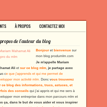
ENTS
À PROPOS
CONTACTEZ MOI
propos de l’auteur du blog
Bonjour
et
bienvenue
sur
mon blog produmlm.com
Je m'appelle Mariam
hamat Ali
et
sur ce blog mlm
,
je partage avec
u
s c
e que j'apprends et qui me permet de
velopper mon activité mlm.
Donc v
ous trouverez
r ce blog des informations, trucs, astuces, et
rfois des conseils
qui j'ai appris et qui me sers à
velopper mon entreprise dans mon parcours mlm et
us ça, dans le but de vous aider et vous inspirer