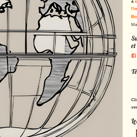
à
c
l'
Bo
Ma
Su
et
Té
Cl
ve
Le