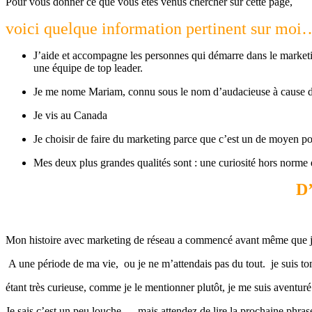
Pour vous donner ce que vous êtes venus chercher sur cette page,
voici quelque information pertinent sur moi
J’aide et accompagne les personnes qui démarre dans le marketing
une équipe de top leader.
Je me nome Mariam, connu sous le nom d’audacieuse à cause
Je vis au Canada
Je choisir de faire du marketing parce que c’est un de moyen po
Mes deux plus grandes qualités sont : une curiosité hors norme 
D’
Mon histoire avec marketing de réseau a commencé avant même que je
A une période de ma vie, ou je ne m’attendais pas du tout. je suis t
étant très curieuse, comme je le mentionner plutôt, je me suis aventuré à
Je sais c’est un peu louche…. mais attendez de lire la prochaine phras