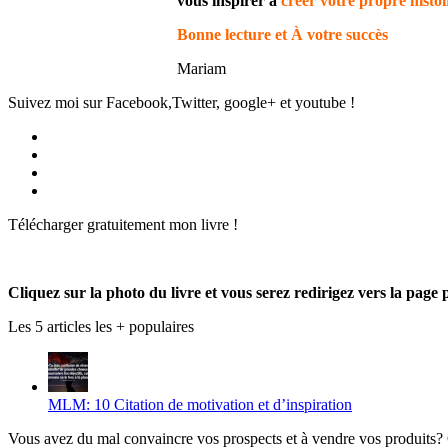
vous inspirer à
créer votre propre histoi
Bonne lecture et À votre succès
Mariam
Suivez moi sur Facebook,Twitter, google+ et youtube !
Voir
le
Voir
profil
le
Voir
de
profil
le
Voir
Produmlm
de
profil
le
Télécharger gratuitement mon livre !
sur
porodumlm
de
profil
Facebook
sur
UC_2UgAmhWDuaRIDwEQiQ9iA
de
Twitter
sur
produmlm
YouTube
sur
Cliquez sur la photo du livre et vous serez redirigez vers la page 
Google+
Les 5 articles les + populaires
MLM: 10 Citation de motivation et d’inspiration
Vous avez du mal convaincre vos prospects et à vendre vos produits? C