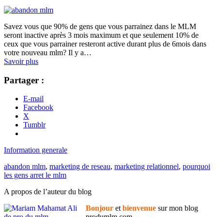
Savez vous que 90% de gens que vous parrainez dans le MLM
seront inactive après 3 mois maximum et que seulement 10% de
ceux que vous parrainer resteront active durant plus de 6mois dans
votre nouveau mlm? Il y a…
Savoir plus
Partager :
E-mail
Facebook
X
Tumblr
Information generale
abandon mlm
,
marketing de reseau
,
marketing relationnel
,
pourquoi
les gens arret le mlm
A propos de l’auteur du blog
Bonjour
et
bienvenue
sur mon blog
produmlm.com