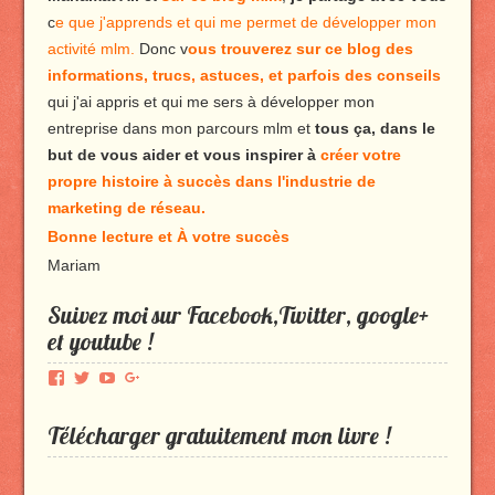
c
e que j'apprends et qui me permet de développer mon
activité mlm.
Donc v
ous trouverez sur ce blog des
informations, trucs, astuces, et parfois des conseils
qui j'ai appris et qui me sers à développer mon
entreprise dans mon parcours mlm et
tous ça, dans le
but de vous aider et vous inspirer à
créer votre
propre histoire à succès dans l'industrie de
marketing de réseau.
Bonne lecture et À votre succès
Mariam
Suivez moi sur Facebook,Twitter, google+
et youtube !
Voir
Voir
Voir
Voir
le
le
le
le
profil
profil
profil
profil
Télécharger gratuitement mon livre !
de
de
de
de
Produmlm
porodumlm
UC_2UgAmhWDuaRIDwEQiQ9iA
produmlm
sur
sur
sur
sur
Facebook
Twitter
YouTube
Google+