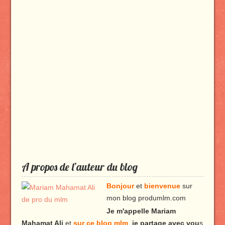
A propos de l’auteur du blog
Bonjour
et
bienvenue
sur
mon blog produmlm.com
Je m'appelle Mariam
Mahamat Ali
et
sur ce blog mlm
,
je partage avec vou
s