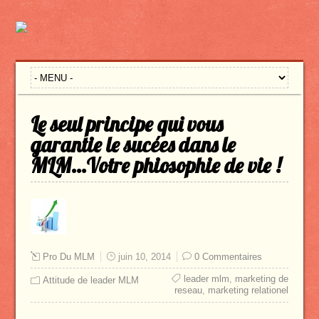
Le seul principe qui vous
garantie le sucées dans le
MLM…Votre phiosophie de vie !
Pro Du MLM
juin 10, 2014
0 Commentaires
leader mlm
,
marketing de
Attitude de leader MLM
reseau
,
marketing relationel