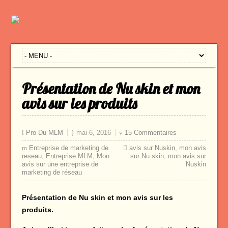
Présentation de Nu skin et mon
avis sur les produits
Pro Du MLM
mai 6, 2016
15 Commentaires
Entreprise de marketing de
avis sur Nuskin
,
mon avis
reseau
,
Entreprise MLM
,
Mon
sur Nu skin
,
mon avis sur
avis sur une entreprise de
Nuskin
marketing de réseau
Présentation de Nu skin et mon avis sur les
produits.