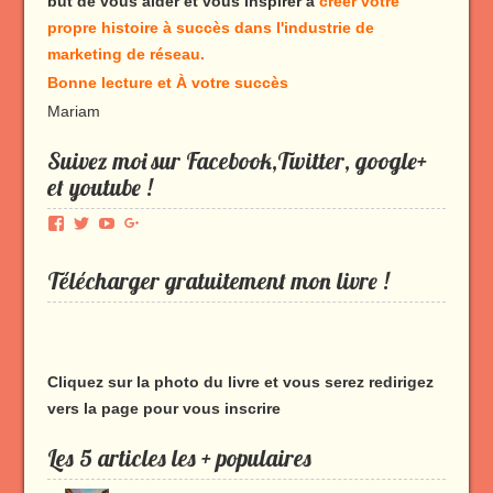
but de vous aider et vous inspirer à
créer votre
propre histoire à succès dans l'industrie de
marketing de réseau.
Bonne lecture et À votre succès
Mariam
Suivez moi sur Facebook,Twitter, google+
et youtube !
Voir
Voir
Voir
Voir
le
le
le
le
profil
profil
profil
profil
Télécharger gratuitement mon livre !
de
de
de
de
Produmlm
porodumlm
UC_2UgAmhWDuaRIDwEQiQ9iA
produmlm
sur
sur
sur
sur
Facebook
Twitter
YouTube
Google+
Cliquez sur la photo du livre et vous serez redirigez
vers la page pour vous inscrire
Les 5 articles les + populaires