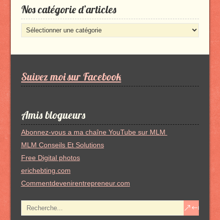
Nos catégorie d’articles
Nos
catégorie
d’articles
Suivez moi sur Facebook
Amis blogueurs
Abonnez-vous a ma chaîne YouTube sur MLM
MLM Conseils Et Solutions
Free Digital photos
erichebting.com
Commentdevenirentrepreneur.com