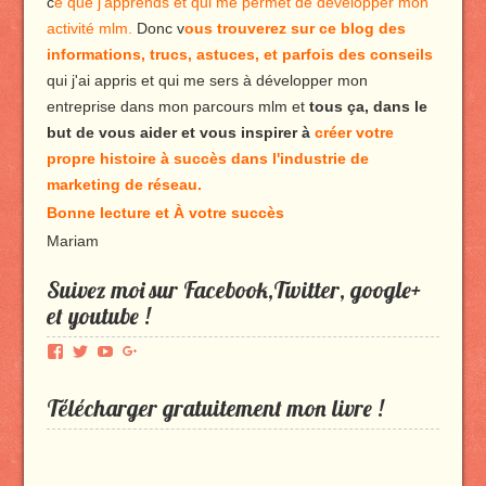
c
e que j'apprends et qui me permet de développer mon
activité mlm.
Donc v
ous trouverez sur ce blog des
informations, trucs, astuces, et parfois des conseils
qui j'ai appris et qui me sers à développer mon
entreprise dans mon parcours mlm et
tous ça, dans le
but de vous aider et vous inspirer à
créer votre
propre histoire à succès dans l'industrie de
marketing de réseau.
Bonne lecture et À votre succès
Mariam
Suivez moi sur Facebook,Twitter, google+
et youtube !
Voir
Voir
Voir
Voir
le
le
le
le
profil
profil
profil
profil
Télécharger gratuitement mon livre !
de
de
de
de
Produmlm
porodumlm
UC_2UgAmhWDuaRIDwEQiQ9iA
produmlm
sur
sur
sur
sur
Facebook
Twitter
YouTube
Google+