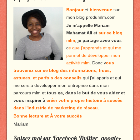
Bonjour
et
bienvenue
sur
mon blog produmlm.com
Je m'appelle Mariam
Mahamat Ali
et
sur ce blog
mlm
,
je partage avec vou
s
c
e que j'apprends et qui me
permet de développer mon
activité mlm.
Donc v
ous
trouverez sur ce blog des informations, trucs,
astuces, et parfois des conseils
qui j'ai appris et qui
me sers à développer mon entreprise dans mon
parcours mlm et
tous ça, dans le but de vous aider et
vous inspirer à
créer votre propre histoire à succès
dans l'industrie de marketing de réseau.
Bonne lecture et À votre succès
Mariam
Suivez moi sur Facebook,Twitter, google+