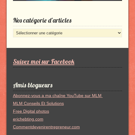
Nos catégorie d’articles
Nos
catégorie
d’articles
Suivez moi sur Facebook
Amis blogueurs
Abonnez-vous a ma chaîne YouTube sur MLM
MLM Conseils Et Solutions
Free Digital photos
erichebting.com
Commentdevenirentrepreneur.com