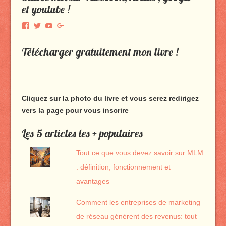
et youtube !
Voir
Voir
Voir
Voir
le
le
le
le
profil
profil
profil
profil
Télécharger gratuitement mon livre !
de
de
de
de
Produmlm
porodumlm
UC_2UgAmhWDuaRIDwEQiQ9iA
produmlm
sur
sur
sur
sur
Facebook
Twitter
YouTube
Google+
Cliquez sur la photo du livre et vous serez redirigez
vers la page pour vous inscrire
Les 5 articles les + populaires
Tout ce que vous devez savoir sur MLM
: définition, fonctionnement et
avantages
Comment les entreprises de marketing
de réseau génèrent des revenus: tout