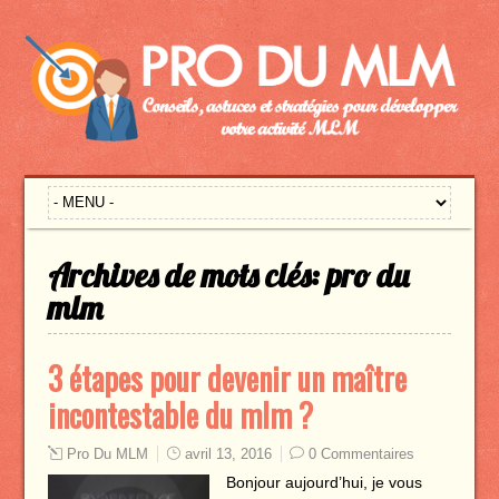
Archives de mots clés:
pro du
mlm
3 étapes pour devenir un maître
incontestable du mlm ?
Pro Du MLM
avril 13, 2016
0 Commentaires
Bonjour aujourd’hui, je vous