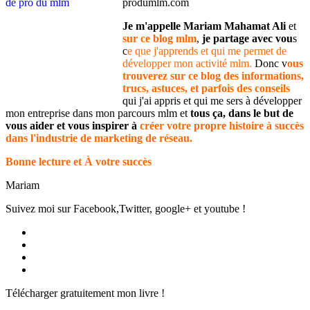
produmlm.com
Je m'appelle Mariam Mahamat Ali
et
sur ce blog mlm
,
je partage avec vou
s
c
e que j'apprends et qui me permet de
développer mon activité mlm.
Donc v
ous
trouverez sur ce blog des informations,
trucs, astuces, et parfois des conseils
qui j'ai appris et qui me sers à développer
mon entreprise dans mon parcours mlm et
tous ça, dans le but de
vous aider et vous inspirer à
créer votre propre histoire à succès
dans l'industrie de marketing de réseau.
Bonne lecture et À votre succès
Mariam
Suivez moi sur Facebook,Twitter, google+ et youtube !
Voir
le
Voir
profil
le
Voir
de
profil
le
Voir
Produmlm
de
profil
le
Télécharger gratuitement mon livre !
sur
porodumlm
de
profil
Facebook
sur
UC_2UgAmhWDuaRIDwEQiQ9iA
de