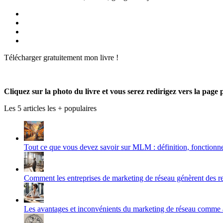
Voir
le
Voir
profil
le
Voir
de
profil
le
Voir
Produmlm
de
profil
le
Télécharger gratuitement mon livre !
sur
porodumlm
de
profil
Facebook
sur
UC_2UgAmhWDuaRIDwEQiQ9iA
de
Twitter
sur
produmlm
YouTube
sur
Cliquez sur la photo du livre et vous serez redirigez vers la page 
Google+
Les 5 articles les + populaires
Tout ce que vous devez savoir sur MLM : définition, fonctionn
Comment les entreprises de marketing de réseau génèrent des r
Les avantages et inconvénients du marketing de réseau comme ac