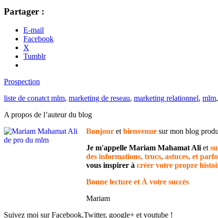
Partager :
E-mail
Facebook
X
Tumblr
Prospection
liste de conatct mlm
,
marketing de reseau
,
marketing relationnel
,
mlm
A propos de l’auteur du blog
Bonjour
et
bienvenue
sur mon blog pro
Je m'appelle Mariam Mahamat Ali
et
su
des informations, trucs, astuces, et parfo
vous inspirer à
créer votre propre histoi
Bonne lecture et À votre succès
Mariam
Suivez moi sur Facebook,Twitter, google+ et youtube !