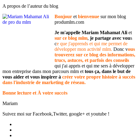
A propos de l’auteur du blog
Bonjour
et
bienvenue
sur mon blog
produmlm.com
Je m'appelle Mariam Mahamat Ali
et
sur ce blog mlm
,
je partage avec vou
s
c
e que j'apprends et qui me permet de
développer mon activité mlm.
Donc v
ous
trouverez sur ce blog des informations,
trucs, astuces, et parfois des conseils
qui j'ai appris et qui me sers à développer
mon entreprise dans mon parcours mlm et
tous ça, dans le but de
vous aider et vous inspirer à
créer votre propre histoire à succès
dans l'industrie de marketing de réseau.
Bonne lecture et À votre succès
Mariam
Suivez moi sur Facebook,Twitter, google+ et youtube !
Voir
le
Voir
profil
le
Voir