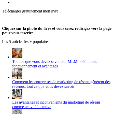
de
profil
le
Voir
Produmlm
de
profil
le
Télécharger gratuitement mon livre !
sur
porodumlm
de
profil
Facebook
sur
UC_2UgAmhWDuaRIDwEQiQ9iA
de
Twitter
sur
produmlm
YouTube
sur
Cliquez sur la photo du livre et vous serez redirigez vers la page
Google+
pour vous inscrire
Les 5 articles les + populaires
Tout ce que vous devez savoir sur MLM : définition,
fonctionnement et avantages
Comment les entreprises de marketing de réseau génèrent des
revenus: tout ce que vous devez savoir
Les avantages et inconvénients du marketing de réseau
comme activité lucrative