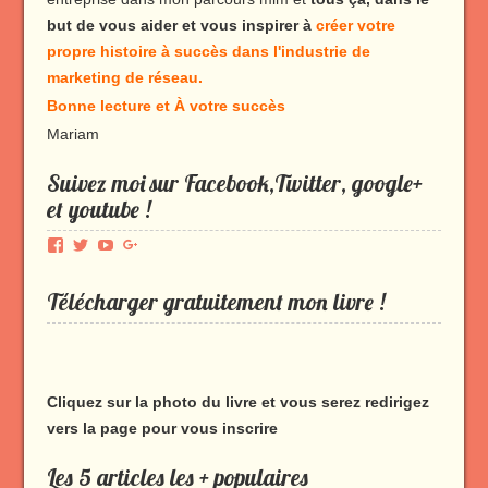
but de vous aider et vous inspirer à
créer votre
propre histoire à succès dans l'industrie de
marketing de réseau.
Bonne lecture et À votre succès
Mariam
Suivez moi sur Facebook,Twitter, google+
et youtube !
Voir
Voir
Voir
Voir
le
le
le
le
profil
profil
profil
profil
Télécharger gratuitement mon livre !
de
de
de
de
Produmlm
porodumlm
UC_2UgAmhWDuaRIDwEQiQ9iA
produmlm
sur
sur
sur
sur
Facebook
Twitter
YouTube
Google+
Cliquez sur la photo du livre et vous serez redirigez
vers la page pour vous inscrire
Les 5 articles les + populaires