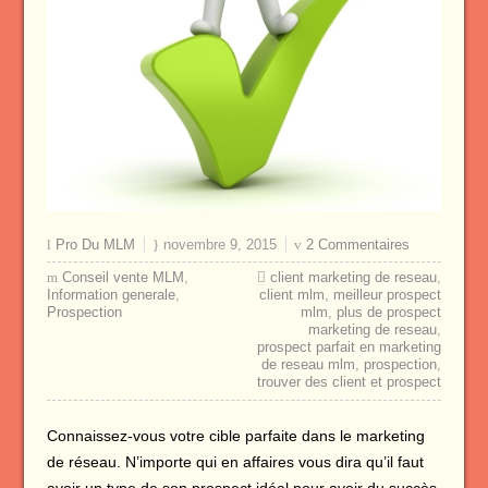
Pro Du MLM
novembre 9, 2015
2 Commentaires
Conseil vente MLM
,
client marketing de reseau
,
Information generale
,
client mlm
,
meilleur prospect
Prospection
mlm
,
plus de prospect
marketing de reseau
,
prospect parfait en marketing
de reseau mlm
,
prospection
,
trouver des client et prospect
Connaissez-vous votre cible parfaite dans le marketing
de réseau. N’importe qui en affaires vous dira qu’il faut
avoir un type de son prospect idéal pour avoir du succès