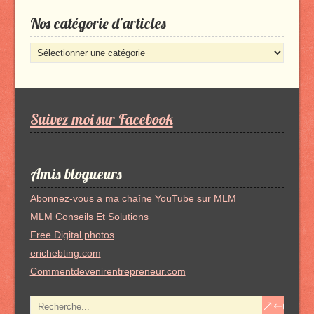
Nos catégorie d’articles
Nos
catégorie
d’articles
Suivez moi sur Facebook
Amis blogueurs
Abonnez-vous a ma chaîne YouTube sur MLM
MLM Conseils Et Solutions
Free Digital photos
erichebting.com
Commentdevenirentrepreneur.com