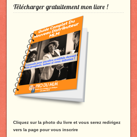
profil
profil
profil
profil
Télécharger gratuitement mon livre !
de
de
de
de
Produmlm
porodumlm
UC_2UgAmhWDuaRIDwEQiQ9iA
produmlm
sur
sur
sur
sur
Facebook
Twitter
YouTube
Google+
Cliquez sur la photo du livre et vous serez redirigez
vers la page pour vous inscrire