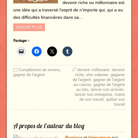
devenir riche ou millionnaire est
une idée qui a traversé l’esprit de n’importe qui, qui a eu
des difficultés financières dans sa…
SAVOIR PLUS
Partager :
Complément de revenu
,
devenir millionaire
,
devenir
gagner de l'argent
riche
,
etre salariee
,
gaganer
de l'argent
,
gagner de l'argent
au casino
,
gagner de l'argent
au loto
,
lancer son activite
,
lancer son entreprise
,
marre
de son travail
,
quitter son
travail
A propos de l’auteur du blog
Bonjour
et
bienvenue
sur