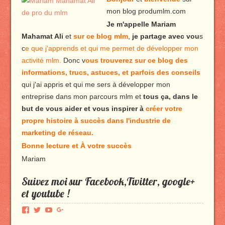
mon blog produmlm.com
Je m'appelle Mariam
Mahamat Ali
et
sur ce blog mlm
,
je partage avec vou
s
c
e que j'apprends et qui me permet de développer mon
activité mlm.
Donc v
ous trouverez sur ce blog des
informations, trucs, astuces, et parfois des conseils
qui j'ai appris et qui me sers à développer mon
entreprise dans mon parcours mlm et
tous ça, dans le
but de vous aider et vous inspirer à
créer votre
propre histoire à succès dans l'industrie de
marketing de réseau.
Bonne lecture et À votre succès
Mariam
Suivez moi sur Facebook,Twitter, google+
et youtube !
Voir
Voir
Voir
Voir
le
le
le
le