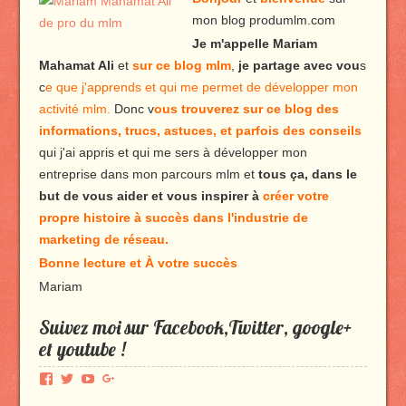
mon blog produmlm.com
Je m'appelle Mariam
Mahamat Ali
et
sur ce blog mlm
,
je partage avec vou
s
c
e que j'apprends et qui me permet de développer mon
activité mlm.
Donc v
ous trouverez sur ce blog des
informations, trucs, astuces, et parfois des conseils
qui j'ai appris et qui me sers à développer mon
entreprise dans mon parcours mlm et
tous ça, dans le
but de vous aider et vous inspirer à
créer votre
propre histoire à succès dans l'industrie de
marketing de réseau.
Bonne lecture et À votre succès
Mariam
Suivez moi sur Facebook,Twitter, google+
et youtube !
Voir
Voir
Voir
Voir
le
le
le
le