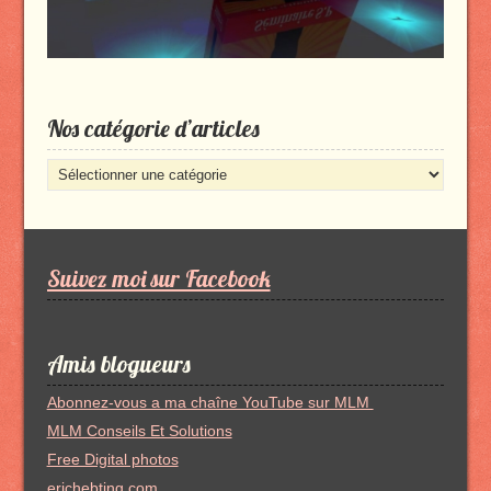
Nos catégorie d’articles
Nos
catégorie
d’articles
Suivez moi sur Facebook
Amis blogueurs
Abonnez-vous a ma chaîne YouTube sur MLM
MLM Conseils Et Solutions
Free Digital photos
erichebting.com