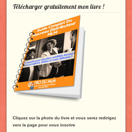
profil
profil
profil
profil
Télécharger gratuitement mon livre !
de
de
de
de
Produmlm
porodumlm
UC_2UgAmhWDuaRIDwEQiQ9iA
produmlm
sur
sur
sur
sur
Facebook
Twitter
YouTube
Google+
Cliquez sur la photo du livre et vous serez redirigez
vers la page pour vous inscrire