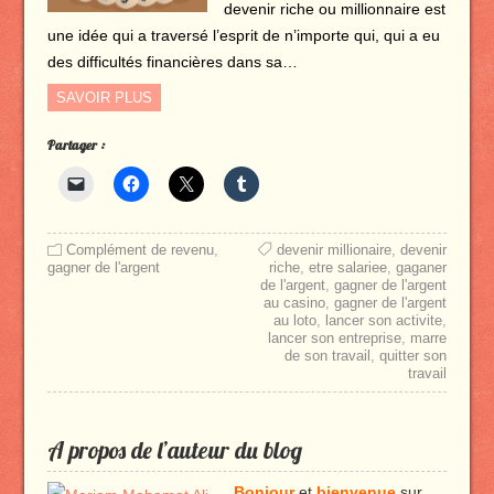
devenir riche ou millionnaire est
une idée qui a traversé l’esprit de n’importe qui, qui a eu
des difficultés financières dans sa…
SAVOIR PLUS
Partager :
Complément de revenu
,
devenir millionaire
,
devenir
gagner de l'argent
riche
,
etre salariee
,
gaganer
de l'argent
,
gagner de l'argent
au casino
,
gagner de l'argent
au loto
,
lancer son activite
,
lancer son entreprise
,
marre
de son travail
,
quitter son
travail
A propos de l’auteur du blog
Bonjour
et
bienvenue
sur