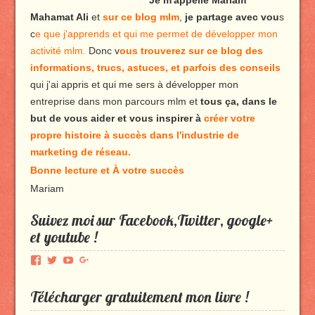
Je m'appelle Mariam
Mahamat Ali
et
sur ce blog mlm
,
je partage avec vou
s
c
e que j'apprends et qui me permet de développer mon
activité mlm.
Donc v
ous trouverez sur ce blog des
informations, trucs, astuces, et parfois des conseils
qui j'ai appris et qui me sers à développer mon
entreprise dans mon parcours mlm et
tous ça, dans le
but de vous aider et vous inspirer à
créer votre
propre histoire à succès dans l'industrie de
marketing de réseau.
Bonne lecture et À votre succès
Mariam
Suivez moi sur Facebook,Twitter, google+
et youtube !
Voir
Voir
Voir
Voir
le
le
le
le
profil
profil
profil
profil
Télécharger gratuitement mon livre !
de
de
de
de
Produmlm
porodumlm
UC_2UgAmhWDuaRIDwEQiQ9iA
produmlm