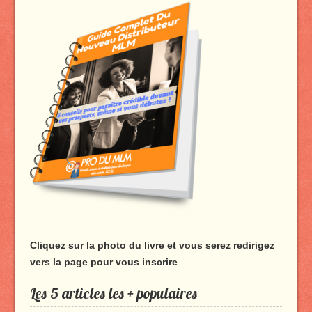
sur
sur
sur
sur
Facebook
Twitter
YouTube
Google+
Cliquez sur la photo du livre et vous serez redirigez
vers la page pour vous inscrire
Les 5 articles les + populaires