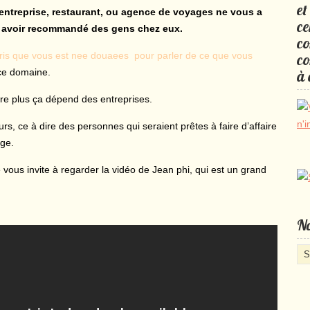
et
ntreprise, restaurant, ou agence de voyages ne vous a
ce
 avoir recommandé des gens chez eux.
co
ompris que vous est nee douaees pour parler de ce que vous
co
 ce domaine.
à 
oire plus ça dépend des entreprises.
s, ce à dire des personnes qui seraient prêtes à faire d’affaire
age.
e vous invite à regarder la vidéo de Jean phi, qui est un grand
No
No
cat
d’a