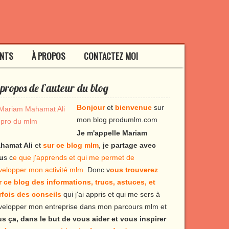
ENTS
À PROPOS
CONTACTEZ MOI
propos de l’auteur du blog
Bonjour
et
bienvenue
sur
mon blog produmlm.com
Je m'appelle Mariam
hamat Ali
et
sur ce blog mlm
,
je partage avec
u
s c
e que j'apprends et qui me permet de
velopper mon activité mlm.
Donc v
ous trouverez
r ce blog des informations, trucs, astuces, et
rfois des conseils
qui j'ai appris et qui me sers à
velopper mon entreprise dans mon parcours mlm et
us ça, dans le but de vous aider et vous inspirer