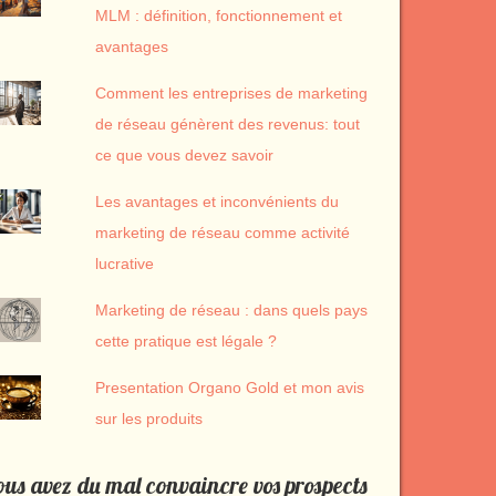
MLM : définition, fonctionnement et
avantages
Comment les entreprises de marketing
de réseau génèrent des revenus: tout
ce que vous devez savoir
Les avantages et inconvénients du
marketing de réseau comme activité
lucrative
Marketing de réseau : dans quels pays
cette pratique est légale ?
Presentation Organo Gold et mon avis
sur les produits
us avez du mal convaincre vos prospects