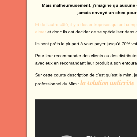
Mais malheureusement, j’imagine qu’aucune e
jamais envoyé un chec pour
Et de l’autre côté, il y a des entreprises qui ont c
aimer
et donc ils ont decider de se spécialiser dans
Ils sont prêts la plupart à vous payer jusqu’à 70% v
Pour leur recommander des clients ou des distributeur
avec eux en recomandant leur produit a son entour
Sur cette courte description de c’est qu’est le mlm, j
la solution anticrise
professionnel du Mlm :