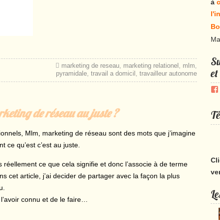
à
c
l'
Bo
Ma
Su
marketing de reseau
,
marketing relationel
,
mlm
,
et
pyramidale
,
travail a domicil
,
travailleur autonome
rketing de réseau au juste ?
Té
tionnels, Mlm, marketing de réseau sont des mots que j’imagine
ce qu’est c’est au juste.
Cl
ellement ce que cela signifie et donc l’associe à de terme
ve
cet article, j’ai decider de partager avec la façon la plus
u.
Le
 l’avoir connu et de le faire…