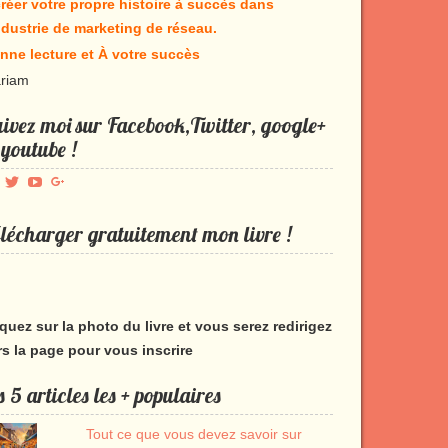
réer votre propre histoire à succès dans
industrie de marketing de réseau.
nne lecture et À votre succès
riam
ivez moi sur Facebook,Twitter, google+
 youtube !
Voir
Voir
Voir
Voir
le
le
le
le
profil
profil
profil
profil
lécharger gratuitement mon livre !
de
de
de
de
Produmlm
porodumlm
UC_2UgAmhWDuaRIDwEQiQ9iA
produmlm
sur
sur
sur
sur
Facebook
Twitter
YouTube
Google+
iquez sur la photo du livre et vous serez redirigez
rs la page pour vous inscrire
s 5 articles les + populaires
Tout ce que vous devez savoir sur