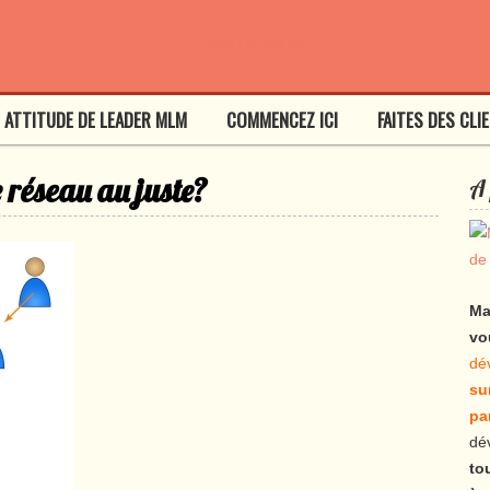
ATTITUDE DE LEADER MLM
COMMENCEZ ICI
FAITES DES CLI
 réseau au juste?
A 
Ma
vo
dé
su
pa
dé
to