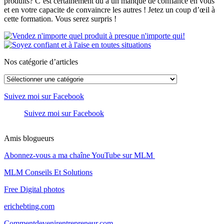
produits? C’est certainement dû à un manque de confiance en vous
et en votre capacite de convaincre les autres ! Jetez un coup d’œil à
cette formation. Vous serez surpris !
Nos catégorie d’articles
Nos
catégorie
d’articles
Suivez moi sur Facebook
Suivez moi sur Facebook
Amis blogueurs
Abonnez-vous a ma chaîne YouTube sur MLM
MLM Conseils Et Solutions
Free Digital photos
erichebting.com
Commentdevenirentrepreneur.com