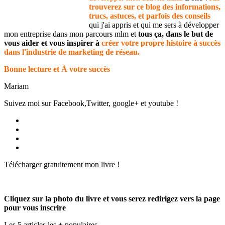
trouverez sur ce blog des informations,
trucs, astuces, et parfois des conseils
qui j'ai appris et qui me sers à développer
mon entreprise dans mon parcours mlm et
tous ça, dans le but de
vous aider et vous inspirer à
créer votre propre histoire à succès
dans l'industrie de marketing de réseau.
Bonne lecture et À votre succès
Mariam
Suivez moi sur Facebook,Twitter, google+ et youtube !
Voir
le
Voir
profil
le
Voir
de
profil
le
Voir
Produmlm
de
profil
le
Télécharger gratuitement mon livre !
sur
porodumlm
de
profil
Facebook
sur
UC_2UgAmhWDuaRIDwEQiQ9iA
de
Twitter
sur
produmlm
YouTube
sur
Cliquez sur la photo du livre et vous serez redirigez vers la page
Google+
pour vous inscrire
Les 5 articles les + populaires