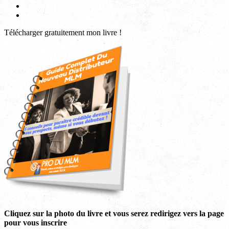
profil
le
Voir
de
profil
le
Voir
Produmlm
de
profil
le
Télécharger gratuitement mon livre !
sur
porodumlm
de
profil
Facebook
sur
UC_2UgAmhWDuaRIDwEQiQ9iA
de
Twitter
sur
produmlm
YouTube
sur
Google+
Cliquez sur la photo du livre et vous serez redirigez vers la page
pour vous inscrire