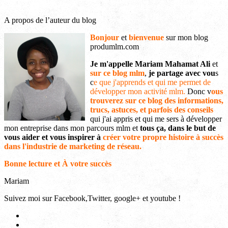
A propos de l’auteur du blog
Bonjour
et
bienvenue
sur mon blog
produmlm.com
Je m'appelle Mariam Mahamat Ali
et
sur ce blog mlm
,
je partage avec vou
s
c
e que j'apprends et qui me permet de
développer mon activité mlm.
Donc v
ous
trouverez sur ce blog des informations,
trucs, astuces, et parfois des conseils
qui j'ai appris et qui me sers à développer
mon entreprise dans mon parcours mlm et
tous ça, dans le but de
vous aider et vous inspirer à
créer votre propre histoire à succès
dans l'industrie de marketing de réseau.
Bonne lecture et À votre succès
Mariam
Suivez moi sur Facebook,Twitter, google+ et youtube !
Voir
le
Voir