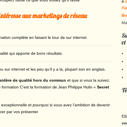
rospect fasse ce que vous voulez qu’il fasse.
à
c
l'
’intéresse aux marketings de réseau
Bo
Ma
Su
mation complète en faisant le tour de sur internet.
et
ité qui apporte de bons résultats.
eu sur internet et les peu qu’il y a la, plupart son en anglais.
onsidère de qualité hors du commun
et que si vous la suivez,
e formation C’est la formation de Jean Philippe Hulin «
Secret
Té
 exceptionnelle et pourquoi si vous avez l’ambition de devenir
cer par vos présenter
Cl
ve