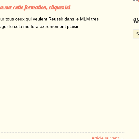
 sur cette formation, cliquez ici
our tous ceux qui veulent Réussir dans le MLM très
No
ger le cela me fera extrêmement plaisir
No
cat
d’a
Article suivant →