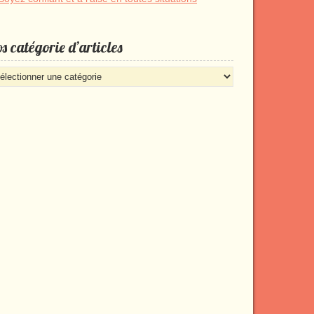
s catégorie d’articles
s
égorie
rticles