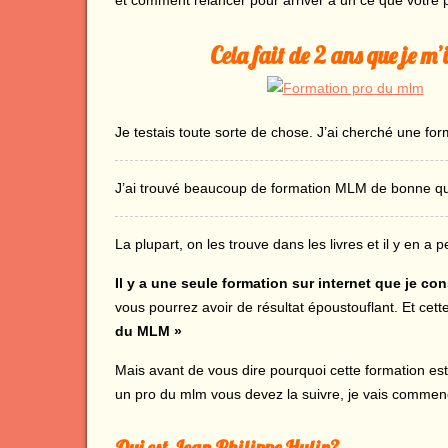
et comment relancer pour arriver à un ce que votre p
Cela fait de 2 ans que je m
Je testais toute sorte de chose. J’ai cherché une for
J’ai trouvé beaucoup de formation MLM de bonne qual
La plupart, on les trouve dans les livres et il y en a p
Il y a une seule formation sur internet que je c
vous pourrez avoir de résultat époustouflant. Et cett
du MLM »
Mais avant de vous dire pourquoi cette formation est
un pro du mlm vous devez la suivre, je vais commen
Qui est Jean Philippe Hulin?