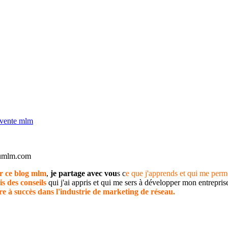
vente mlm
dumlm.com
r ce blog mlm
,
je partage avec vou
s c
e que j'apprends et qui me perm
is des conseils
qui j'ai appris et qui me sers à développer mon entrepr
re à succès dans l'industrie de marketing de réseau.