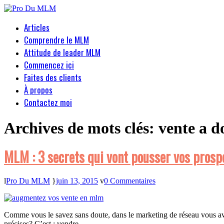
Articles
Comprendre le MLM
Attitude de leader MLM
Commencez ici
Faites des clients
À propos
Contactez moi
Archives de mots clés:
vente a d
MLM : 3 secrets qui vont pousser vos prospe
Pro Du MLM
juin 13, 2015
0 Commentaires
Comme vous le savez sans doute, dans le marketing de réseau vous avez
précises? C’est : vendre…