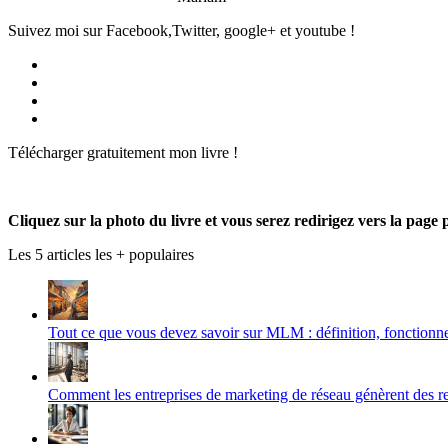
Suivez moi sur Facebook,Twitter, google+ et youtube !
Voir
le
Voir
profil
le
Voir
de
profil
le
Voir
Produmlm
de
profil
le
Télécharger gratuitement mon livre !
sur
porodumlm
de
profil
Facebook
sur
UC_2UgAmhWDuaRIDwEQiQ9iA
de
Twitter
sur
produmlm
YouTube
sur
Cliquez sur la photo du livre et vous serez redirigez vers la page 
Google+
Les 5 articles les + populaires
Tout ce que vous devez savoir sur MLM : définition, fonctionn
Comment les entreprises de marketing de réseau génèrent des r