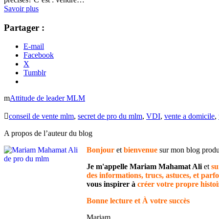
Savoir plus
Partager :
E-mail
Facebook
X
Tumblr
Attitude de leader MLM
conseil de vente mlm
,
secret de pro du mlm
,
VDI
,
vente a domicile
,
A propos de l’auteur du blog
Bonjour
et
bienvenue
sur mon blog pro
Je m'appelle Mariam Mahamat Ali
et
su
des informations, trucs, astuces, et parfo
vous inspirer à
créer votre propre histoi
Bonne lecture et À votre succès
Mariam