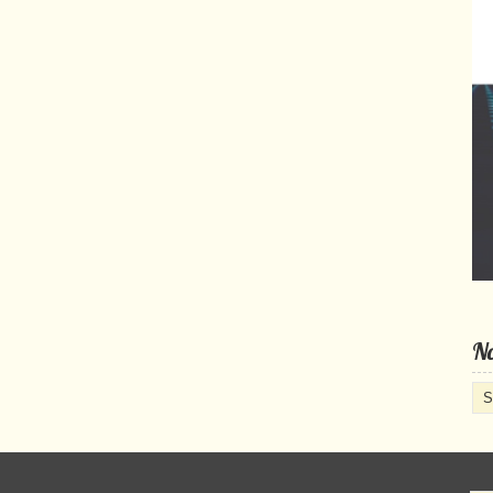
No
No
cat
d’a