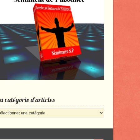
s catégorie d’articles
s
égorie
rticles