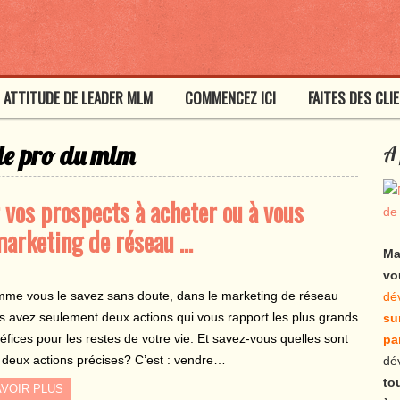
ATTITUDE DE LEADER MLM
COMMENCEZ ICI
FAITES DES CLI
de pro du mlm
A 
 vos prospects à acheter ou à vous
 marketing de réseau …
Ma
vo
me vous le savez sans doute, dans le marketing de réseau
dé
s avez seulement deux actions qui vous rapport les plus grands
su
éfices pour les restes de votre vie. Et savez-vous quelles sont
pa
 deux actions précises? C’est : vendre…
dé
to
VOIR PLUS