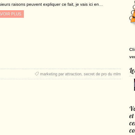
ieurs raisons peuvent expliquer ce fait, je vais ici en…
VOIR PLUS
Cl
ve
Le
marketing par attraction
,
secret de pro du mlm
Vo
et
ce
co