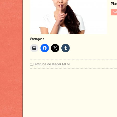
Plus
SA
Partager :
Attitude de leader MLM