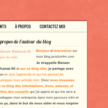
ENTS
À PROPOS
CONTACTEZ MOI
propos de l’auteur du blog
Bonjour
et
bienvenue
sur
mon blog produmlm.com
Je m'appelle Mariam
hamat Ali
et
sur ce blog mlm
,
je partage avec
u
s c
e que j'apprends et qui me permet de
velopper mon activité mlm.
Donc v
ous trouverez
r ce blog des informations, trucs, astuces, et
rfois des conseils
qui j'ai appris et qui me sers à
velopper mon entreprise dans mon parcours mlm et
us ça, dans le but de vous aider et vous inspirer