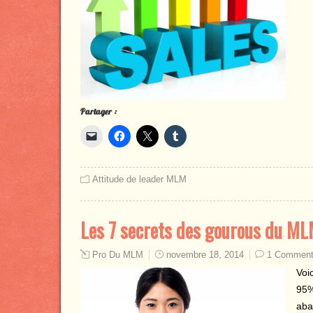
Partager :
Attitude de leader MLM
Les 7 secrets des gourous du ML
Pro Du MLM
novembre 18, 2014
1 Comment
Voi
95%
aba