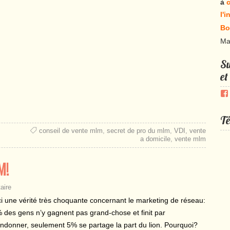
à
c
l'
Bo
Ma
Su
et
Té
conseil de vente mlm
,
secret de pro du mlm
,
VDI
,
vente
a domicile
,
vente mlm
M!
aire
ci une vérité très choquante concernant le marketing de réseau:
 des gens n’y gagnent pas grand-chose et finit par
ndonner, seulement 5% se partage la part du lion. Pourquoi?