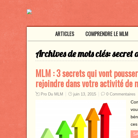
ARTICLES
COMPRENDRE LE MLM
Archives de mots clés:
secret 
MLM : 3 secrets qui vont pousser
rejoindre dans votre activité de
Pro Du MLM
juin 13, 2015
0 Commentaires
Com
vou
bén
ces
SA