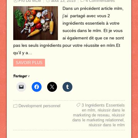
Pro Du MLM
août 13, 2015
4 Commentaires
Dans un précédent article mlm,
j’ai partagé avec vous 2
ingrédients essentiels à votre
succès dans le mlm. Et je vous
ai également dit que ce ne sont
pas les seuls ingrédients pour votre réussite en mlm.Et
qu’il y a…
SAVOIR PLUS
Partager :
3 Ingrédients Essentiels
Development personnel
en mlm
,
réuissir dans le
marketing de reseau
,
réuissir
dans le marketing relationnel
,
réuissir dans le mlm