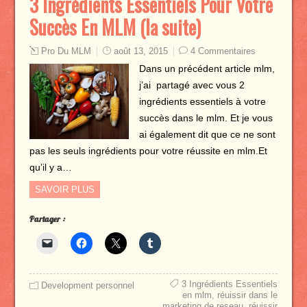
3 Ingrédients Essentiels Pour Votre
Succès En MLM (la suite)
Pro Du MLM
août 13, 2015
4 Commentaires
Dans un précédent article mlm,
j’ai partagé avec vous 2
ingrédients essentiels à votre
succès dans le mlm. Et je vous
ai également dit que ce ne sont
pas les seuls ingrédients pour votre réussite en mlm.Et
qu’il y a…
SAVOIR PLUS
Partager :
3 Ingrédients Essentiels
Development personnel
en mlm
,
réuissir dans le
marketing de reseau
,
réuissir