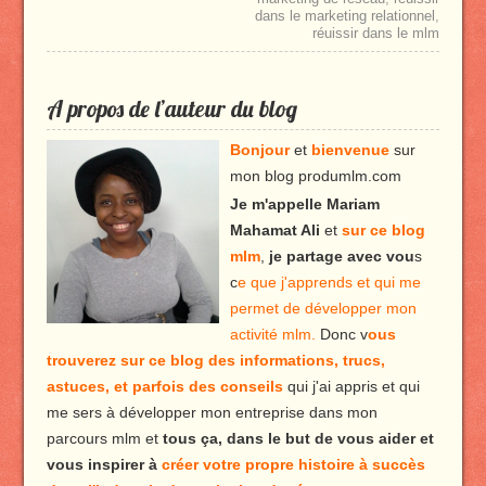
dans le marketing relationnel
,
réuissir dans le mlm
A propos de l’auteur du blog
Bonjour
et
bienvenue
sur
mon blog produmlm.com
Je m'appelle Mariam
Mahamat Ali
et
sur ce blog
mlm
,
je partage avec vou
s
c
e que j'apprends et qui me
permet de développer mon
activité mlm.
Donc v
ous
trouverez sur ce blog des informations, trucs,
astuces, et parfois des conseils
qui j'ai appris et qui
me sers à développer mon entreprise dans mon
parcours mlm et
tous ça, dans le but de vous aider et
vous inspirer à
créer votre propre histoire à succès