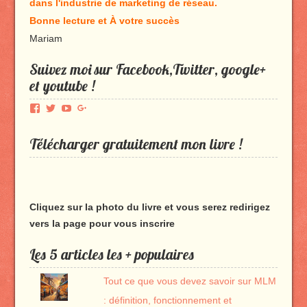
dans l'industrie de marketing de réseau.
Bonne lecture et À votre succès
Mariam
Suivez moi sur Facebook,Twitter, google+
et youtube !
Voir
Voir
Voir
Voir
le
le
le
le
profil
profil
profil
profil
Télécharger gratuitement mon livre !
de
de
de
de
Produmlm
porodumlm
UC_2UgAmhWDuaRIDwEQiQ9iA
produmlm
sur
sur
sur
sur
Facebook
Twitter
YouTube
Google+
Cliquez sur la photo du livre et vous serez redirigez
vers la page pour vous inscrire
Les 5 articles les + populaires
Tout ce que vous devez savoir sur MLM
: définition, fonctionnement et