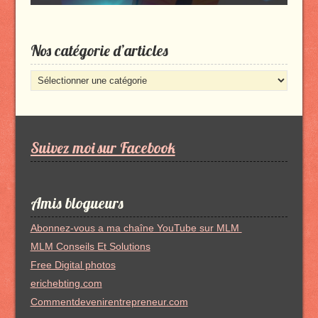
Nos catégorie d’articles
Nos
catégorie
d’articles
Suivez moi sur Facebook
Amis blogueurs
Abonnez-vous a ma chaîne YouTube sur MLM
MLM Conseils Et Solutions
Free Digital photos
erichebting.com
Commentdevenirentrepreneur.com