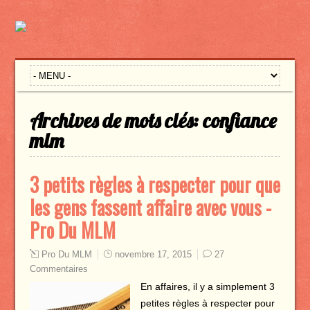
Archives de mots clés:
confiance
mlm
3 petits règles à respecter pour que
les gens fassent affaire avec vous -
Pro Du MLM
Pro Du MLM
novembre 17, 2015
27
Commentaires
En affaires, il y a simplement 3
petites règles à respecter pour