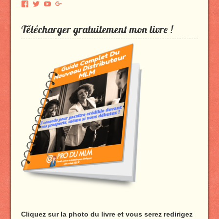
Voir
Voir
Voir
Voir
le
le
le
le
profil
profil
profil
profil
Télécharger gratuitement mon livre !
de
de
de
de
Produmlm
porodumlm
UC_2UgAmhWDuaRIDwEQiQ9iA
produmlm
sur
sur
sur
sur
Facebook
Twitter
YouTube
Google+
Cliquez sur la photo du livre et vous serez redirigez