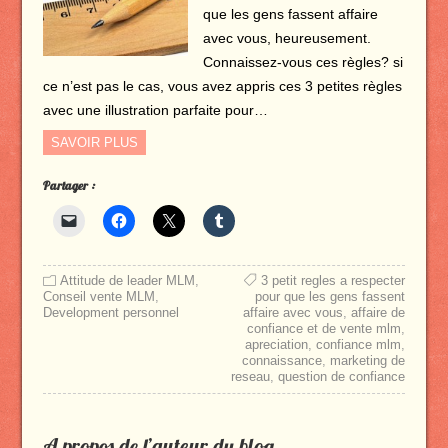
que les gens fassent affaire
avec vous, heureusement.
Connaissez-vous ces règles? si
ce n’est pas le cas, vous avez appris ces 3 petites règles
avec une illustration parfaite pour…
SAVOIR PLUS
Partager :
Attitude de leader MLM
,
3 petit regles a respecter
Conseil vente MLM
,
pour que les gens fassent
Development personnel
affaire avec vous
,
affaire de
confiance et de vente mlm
,
apreciation
,
confiance mlm
,
connaissance
,
marketing de
reseau
,
question de confiance
A propos de l’auteur du blog