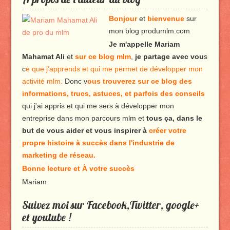
Bonjour
et
bienvenue
sur
mon blog produmlm.com
Je m'appelle Mariam
Mahamat Ali
et
sur ce blog mlm
,
je partage avec vou
s
c
e que j'apprends et qui me permet de développer mon
activité mlm.
Donc v
ous trouverez sur ce blog des
informations, trucs, astuces, et parfois des conseils
qui j'ai appris et qui me sers à développer mon
entreprise dans mon parcours mlm et
tous ça, dans le
but de vous aider et vous inspirer à
créer votre
propre histoire à succès dans l'industrie de
marketing de réseau.
Bonne lecture et À votre succès
Mariam
Suivez moi sur Facebook,Twitter, google+
et youtube !