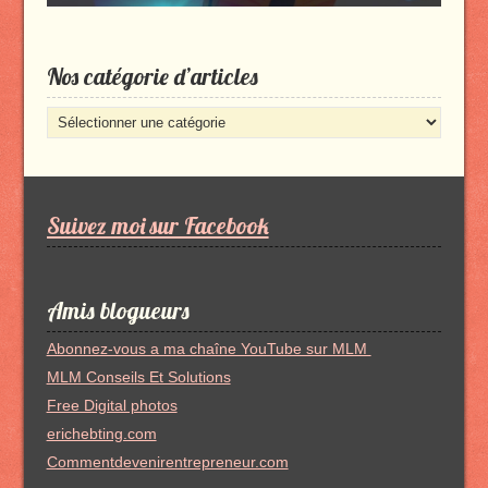
Nos catégorie d’articles
Nos
catégorie
d’articles
Suivez moi sur Facebook
Amis blogueurs
Abonnez-vous a ma chaîne YouTube sur MLM
MLM Conseils Et Solutions
Free Digital photos
erichebting.com
Commentdevenirentrepreneur.com