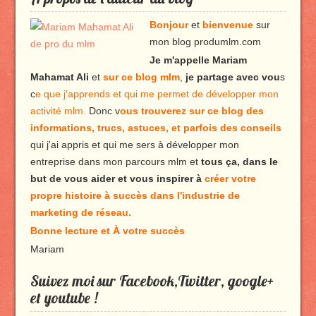
Bonjour
et
bienvenue
sur
mon blog produmlm.com
Je m'appelle Mariam
Mahamat Ali
et
sur ce blog mlm
,
je partage avec vou
s
c
e que j'apprends et qui me permet de développer mon
activité mlm.
Donc v
ous trouverez sur ce blog des
informations, trucs, astuces, et parfois des conseils
qui j'ai appris et qui me sers à développer mon
entreprise dans mon parcours mlm et
tous ça, dans le
but de vous aider et vous inspirer à
créer votre
propre histoire à succès dans l'industrie de
marketing de réseau.
Bonne lecture et À votre succès
Mariam
Suivez moi sur Facebook,Twitter, google+
et youtube !