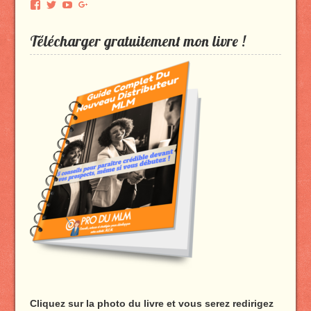
Voir
Voir
Voir
Voir
le
le
le
le
profil
profil
profil
profil
Télécharger gratuitement mon livre !
de
de
de
de
Produmlm
porodumlm
UC_2UgAmhWDuaRIDwEQiQ9iA
produmlm
sur
sur
sur
sur
Facebook
Twitter
YouTube
Google+
Cliquez sur la photo du livre et vous serez redirigez