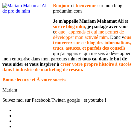
Bonjour
et
bienvenue
sur mon blog
produmlm.com
Je m'appelle Mariam Mahamat Ali
et
sur ce blog mlm
,
je partage avec vou
s
c
e que j'apprends et qui me permet de
développer mon activité mlm.
Donc v
ous
trouverez sur ce blog des informations,
trucs, astuces, et parfois des conseils
qui j'ai appris et qui me sers à développer
mon entreprise dans mon parcours mlm et
tous ça, dans le but de
vous aider et vous inspirer à
créer votre propre histoire à succès
dans l'industrie de marketing de réseau.
Bonne lecture et À votre succès
Mariam
Suivez moi sur Facebook,Twitter, google+ et youtube !
Voir
le
Voir
profil
le
Voir
de
profil
le
Voir
Produmlm
de
profil
le