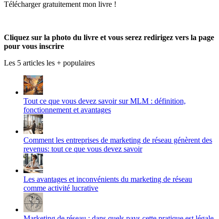
Télécharger gratuitement mon livre !
sur
porodumlm
de
profil
Facebook
sur
UC_2UgAmhWDuaRIDwEQiQ9iA
de
Twitter
sur
produmlm
YouTube
sur
Cliquez sur la photo du livre et vous serez redirigez vers la page
Google+
pour vous inscrire
Les 5 articles les + populaires
Tout ce que vous devez savoir sur MLM : définition,
fonctionnement et avantages
Comment les entreprises de marketing de réseau génèrent des
revenus: tout ce que vous devez savoir
Les avantages et inconvénients du marketing de réseau
comme activité lucrative
Marketing de réseau : dans quels pays cette pratique est légale