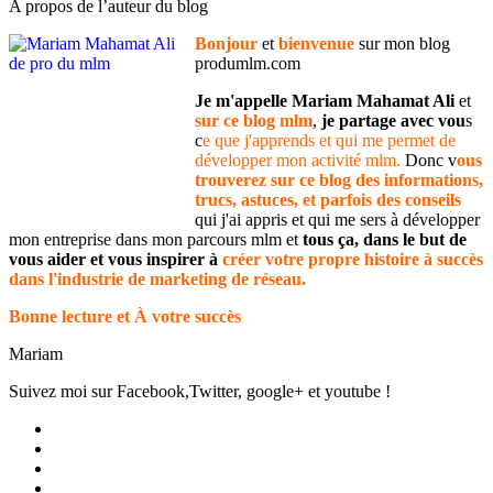
A propos de l’auteur du blog
Bonjour
et
bienvenue
sur mon blog
produmlm.com
Je m'appelle Mariam Mahamat Ali
et
sur ce blog mlm
,
je partage avec vou
s
c
e que j'apprends et qui me permet de
développer mon activité mlm.
Donc v
ous
trouverez sur ce blog des informations,
trucs, astuces, et parfois des conseils
qui j'ai appris et qui me sers à développer
mon entreprise dans mon parcours mlm et
tous ça, dans le but de
vous aider et vous inspirer à
créer votre propre histoire à succès
dans l'industrie de marketing de réseau.
Bonne lecture et À votre succès
Mariam
Suivez moi sur Facebook,Twitter, google+ et youtube !
Voir
le
Voir
profil
le
Voir
de
profil
le
Voir