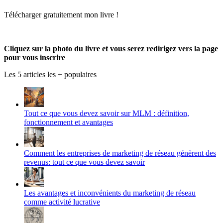
Produmlm
de
profil
le
Télécharger gratuitement mon livre !
sur
porodumlm
de
profil
Facebook
sur
UC_2UgAmhWDuaRIDwEQiQ9iA
de
Twitter
sur
produmlm
YouTube
sur
Cliquez sur la photo du livre et vous serez redirigez vers la page
Google+
pour vous inscrire
Les 5 articles les + populaires
Tout ce que vous devez savoir sur MLM : définition,
fonctionnement et avantages
Comment les entreprises de marketing de réseau génèrent des
revenus: tout ce que vous devez savoir
Les avantages et inconvénients du marketing de réseau
comme activité lucrative