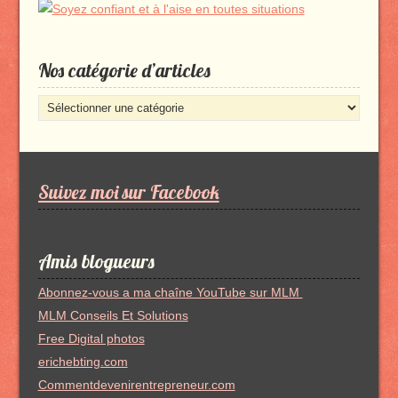
Nos catégorie d’articles
Nos
catégorie
d’articles
Suivez moi sur Facebook
Amis blogueurs
Abonnez-vous a ma chaîne YouTube sur MLM
MLM Conseils Et Solutions
Free Digital photos
erichebting.com
Commentdevenirentrepreneur.com