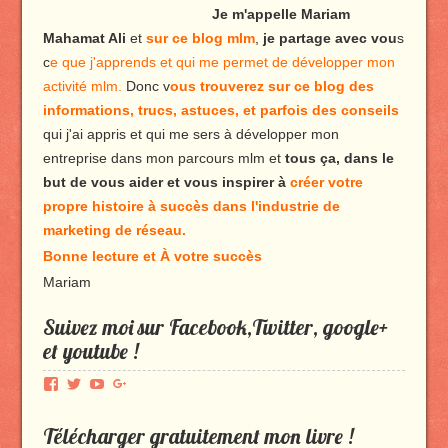
Je m'appelle Mariam
Mahamat Ali
et
sur ce blog mlm
,
je partage avec vou
s
c
e que j'apprends et qui me permet de développer mon
activité mlm.
Donc v
ous trouverez sur ce blog des
informations, trucs, astuces, et parfois des conseils
qui j'ai appris et qui me sers à développer mon
entreprise dans mon parcours mlm et
tous ça, dans le
but de vous aider et vous inspirer à
créer votre
propre histoire à succès dans l'industrie de
marketing de réseau.
Bonne lecture et À votre succès
Mariam
Suivez moi sur Facebook,Twitter, google+
et youtube !
Voir
Voir
Voir
Voir
le
le
le
le
profil
profil
profil
profil
Télécharger gratuitement mon livre !
de
de
de
de
Produmlm
porodumlm
UC_2UgAmhWDuaRIDwEQiQ9iA
produmlm