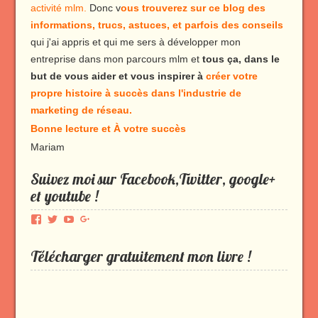
activité mlm.
Donc v
ous trouverez sur ce blog des
informations, trucs, astuces, et parfois des conseils
qui j'ai appris et qui me sers à développer mon
entreprise dans mon parcours mlm et
tous ça, dans le
but de vous aider et vous inspirer à
créer votre
propre histoire à succès dans l'industrie de
marketing de réseau.
Bonne lecture et À votre succès
Mariam
Suivez moi sur Facebook,Twitter, google+
et youtube !
Voir
Voir
Voir
Voir
le
le
le
le
profil
profil
profil
profil
Télécharger gratuitement mon livre !
de
de
de
de
Produmlm
porodumlm
UC_2UgAmhWDuaRIDwEQiQ9iA
produmlm
sur
sur
sur
sur
Facebook
Twitter
YouTube
Google+