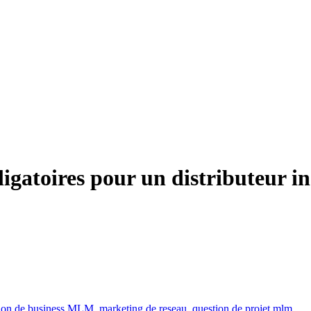
ligatoires pour un distributeur 
tion de business MLM
,
marketing de reseau
,
question de projet mlm