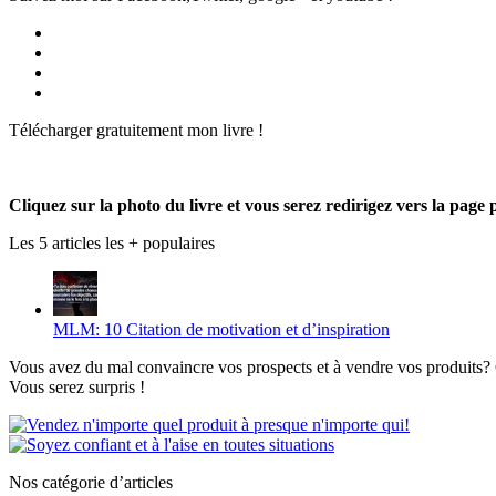
Voir
le
Voir
profil
le
Voir
de
profil
le
Voir
Produmlm
de
profil
le
Télécharger gratuitement mon livre !
sur
porodumlm
de
profil
Facebook
sur
UC_2UgAmhWDuaRIDwEQiQ9iA
de
Twitter
sur
produmlm
YouTube
sur
Cliquez sur la photo du livre et vous serez redirigez vers la page 
Google+
Les 5 articles les + populaires
MLM: 10 Citation de motivation et d’inspiration
Vous avez du mal convaincre vos prospects et à vendre vos produits? C
Vous serez surpris !
Nos catégorie d’articles