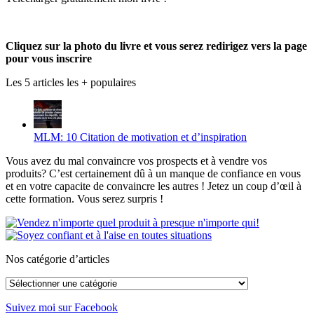
Facebook
sur
UC_2UgAmhWDuaRIDwEQiQ9iA
de
Twitter
sur
produmlm
YouTube
sur
Cliquez sur la photo du livre et vous serez redirigez vers la page
Google+
pour vous inscrire
Les 5 articles les + populaires
MLM: 10 Citation de motivation et d’inspiration
Vous avez du mal convaincre vos prospects et à vendre vos
produits? C’est certainement dû à un manque de confiance en vous
et en votre capacite de convaincre les autres ! Jetez un coup d’œil à
cette formation. Vous serez surpris !
Nos catégorie d’articles
Nos
catégorie
d’articles
Suivez moi sur Facebook