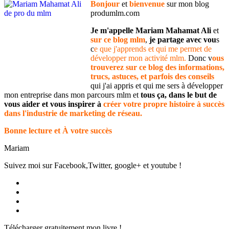
Bonjour
et
bienvenue
sur mon blog
produmlm.com
Je m'appelle Mariam Mahamat Ali
et
sur ce blog mlm
,
je partage avec vou
s
c
e que j'apprends et qui me permet de
développer mon activité mlm.
Donc v
ous
trouverez sur ce blog des informations,
trucs, astuces, et parfois des conseils
qui j'ai appris et qui me sers à développer
mon entreprise dans mon parcours mlm et
tous ça, dans le but de
vous aider et vous inspirer à
créer votre propre histoire à succès
dans l'industrie de marketing de réseau.
Bonne lecture et À votre succès
Mariam
Suivez moi sur Facebook,Twitter, google+ et youtube !
Voir
le
Voir
profil
le
Voir
de
profil
le
Voir
Produmlm
de
profil
le
Télécharger gratuitement mon livre !
sur
porodumlm
de
profil