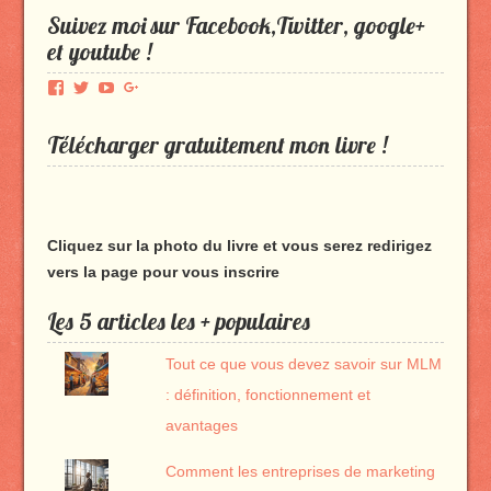
Suivez moi sur Facebook,Twitter, google+
et youtube !
Voir
Voir
Voir
Voir
le
le
le
le
profil
profil
profil
profil
Télécharger gratuitement mon livre !
de
de
de
de
Produmlm
porodumlm
UC_2UgAmhWDuaRIDwEQiQ9iA
produmlm
sur
sur
sur
sur
Facebook
Twitter
YouTube
Google+
Cliquez sur la photo du livre et vous serez redirigez
vers la page pour vous inscrire
Les 5 articles les + populaires
Tout ce que vous devez savoir sur MLM
: définition, fonctionnement et
avantages
Comment les entreprises de marketing